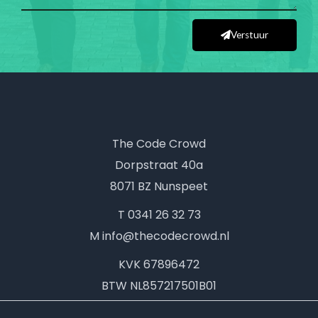
Verstuur
The Code Crowd
Dorpstraat 40a
8071 BZ Nunspeet
T 0341 26 32 73
M info@thecodecrowd.nl
KVK
67896472
BTW
NL857217501B01